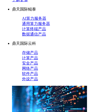
鼎天国际鲲泰
AI算力服务器
通用算力服务器
计算终端产品
数据通信产品
鼎天国际云科
存储产品
计算产品
安全产品
网络产品
软件产品
外设产品