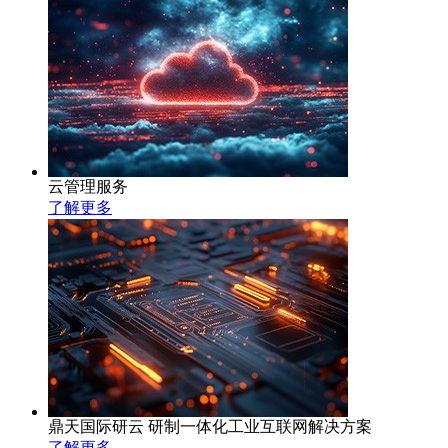
云管理服务
了解更多
鼎天国际研云 研制一体化工业互联网解决方案
了解更多