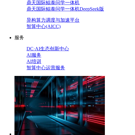
鼎天国际鲲泰问学一体机
鼎天国际鲲泰问学一体机DeepSeek版
异构算力调度与加速平台
智算中心(AICC)
服务
DC·AI生态创新中心
AI服务
AI培训
智算中心运营服务