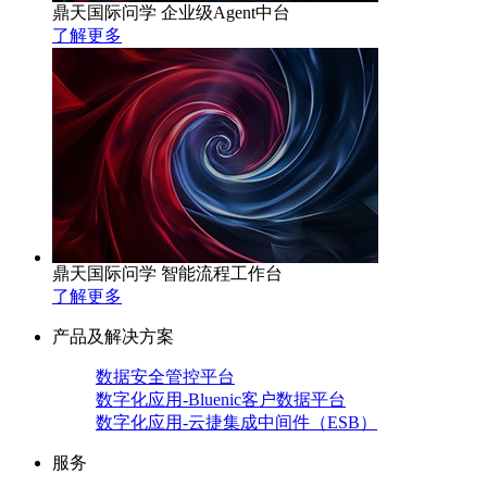
鼎天国际问学 企业级Agent中台
了解更多
鼎天国际问学 智能流程工作台
了解更多
产品及解决方案
数据安全管控平台
数字化应用-Bluenic客户数据平台
数字化应用-云捷集成中间件（ESB）
服务